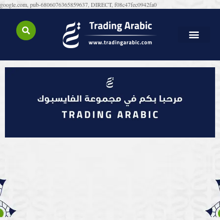
google.com, pub-6806076365859637, DIRECT, f08c47fec0942fa0