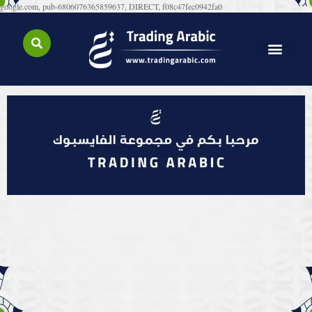
google.com, pub-6806076365859637, DIRECT, f08c47fec0942fa0