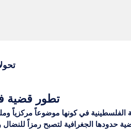
تحولا
تطور قضية فلس
الفلسطينية في كونها موضوعاً مركزياً ومل
 حدودها الجغرافية لتصبح رمزاً للنضال وا