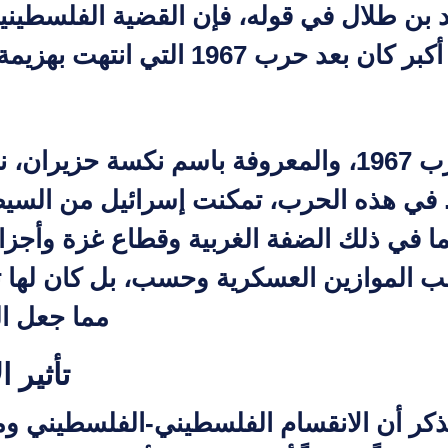
يد بن طلال في قوله، فإن القضية الفلسطينية
ي انتهت بهزيمة بعض الدول العربية وانتصار إسرائيل.
تُعتبر حرب 1967، والمعروفة باسم نكسة 
. في هذه الحرب، تمكنت إسرائيل من الس
بما في ذلك الضفة الغربية وقطاع غزة وأجزا
قلب الموازين العسكرية وحسب، بل كان لها ت
مما جعل ال
تأثير 
لذكر أن الانقسام الفلسطيني-الفلسطيني وم