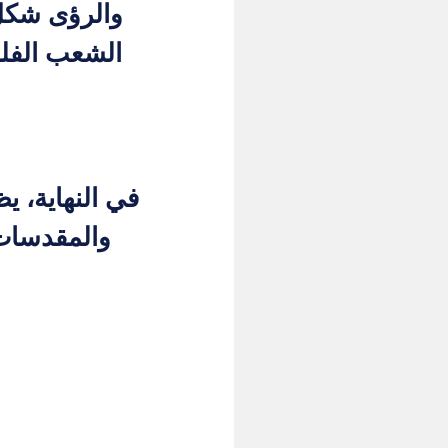
والرؤى شكل 
الشعب الفلس
في النهاية، ي
والمقدسات،