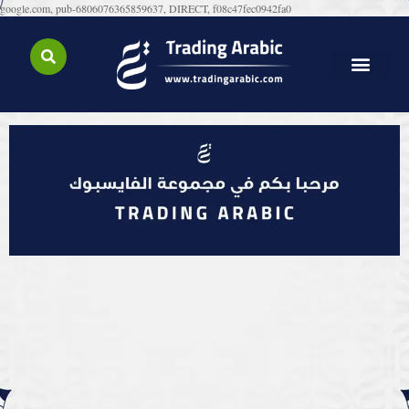
google.com, pub-6806076365859637, DIRECT, f08c47fec0942fa0