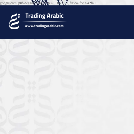
google.com, pub-6806076365859637, DIRECT, f08c47fec0942fa0