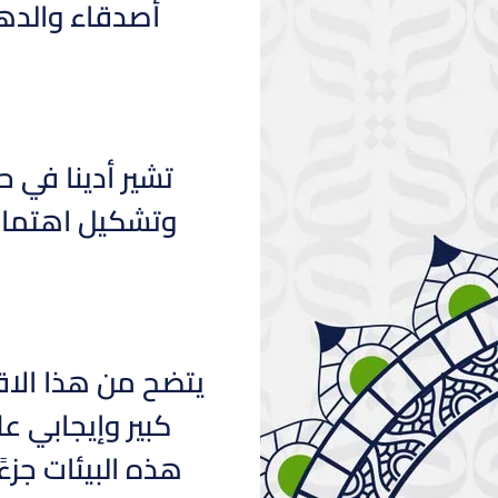
أصدقاء والدها
تشير أدينا في ح
وتشكيل اهتماما
يتضح من هذا الاقت
كبير وإيجابي ع
هذه البيئات جز