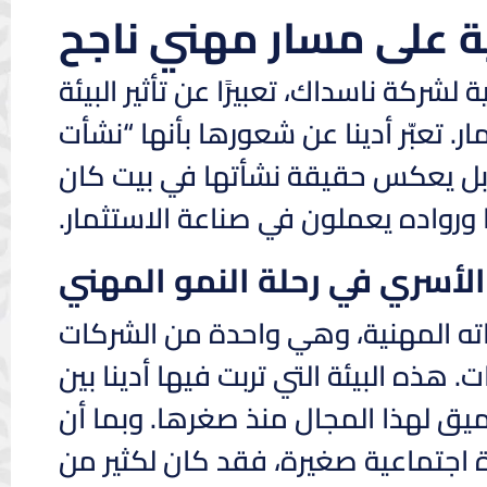
اعية على مسار مهني ناجح
لشركة ناسداك، تعبيرًا عن تأثير البيئة
ر. تعبّر أدينا عن شعورها بأنها “نشأت
، بل يعكس حقيقة نشأتها في بيت كان
 ورواده يعملون في صناعة الاستثمار.
ر الأسري في رحلة النمو المهني
 في شركة T. Rowe Price طوال حياته المهنية، وهي واحدة من الشركات
 هذه البيئة التي تربت فيها أدينا بين
يق لهذا المجال منذ صغرها. وبما أن
ة اجتماعية صغيرة، فقد كان لكثير من