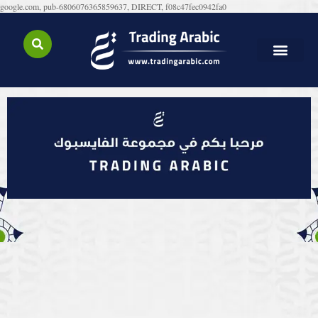
google.com, pub-6806076365859637, DIRECT, f08c47fec0942fa0