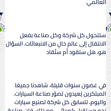
العالمي
ستتحول كل شركة وكل صناعة بفعل
الانتقال إلى عالم خالٍ من الانبعاثات. السؤال
هو، هل ستقود أم ستُقاد
في غضون سنوات قليلة، شاهدنا جميعًا
المبتكرين يُعيدون تصوّر صناعة السيارات.
واليوم، تتسابق كل شركة تصنيع سيارات
نحو مستقبل كهربائي. مع ذلك، فإن صناعة