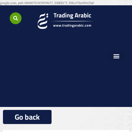
google.com, pub-6806076365859637, DIRECT, f08c47fec0942fa0