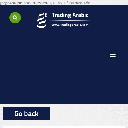
google.com, pub-6806076365859637, DIRECT, f08c47fec0942fa0